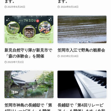
ます。
ます。
2025年6月26日
2024年9月18日
新見自然守り隊が新見市で
笠岡市入江で野鳥の観察会
「森の体験会」を開催
2023年2月18日
2023年7月2日
笠岡市神島の長鋪邸で「第
長鋪邸で「第4回リレーピ