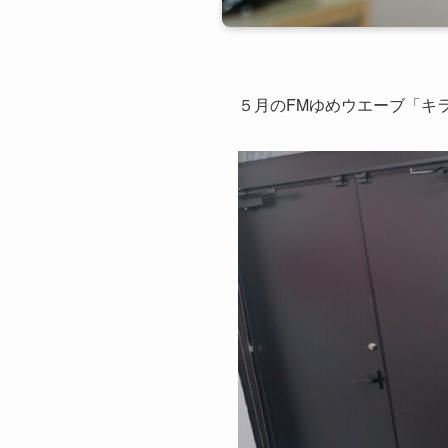
５月のFMゆめウエーブ「キ