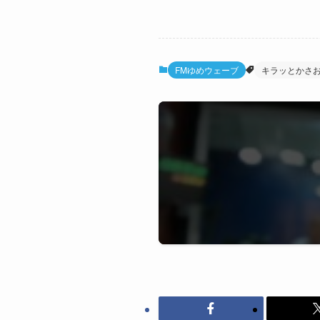
FMゆめウェーブ
キラッとかさ