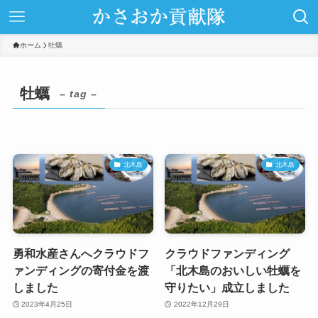
ホーム
牡蠣
牡蠣
– tag –
北木島
北木島
勇和水産さんへクラウドフ
クラウドファンディング
ァンディングの寄付金を渡
「北木島のおいしい牡蠣を
しました
守りたい」成立しました
2023年4月25日
2022年12月29日