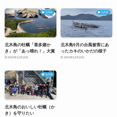
北木島
北木島
北木島の牡蠣「喜多嬉か
北木島9月の台風被害にあ
き」が「あっ晴れ！」大賞
ったカキのいかだの様子
2022年12月10日
2022年12月10日
北木島
北木島のおいしい牡蠣（か
き）を守りたい