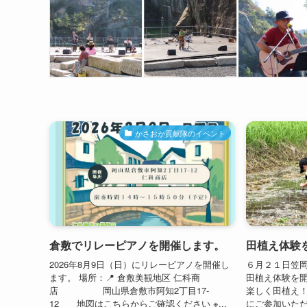
かさおか貢献隊のイベント
倉敷でリレーピアノを開催します。
田植え体験
2026年8月9日（日）にリレーピアノを開催し
６月２１日笠
ます。 場所：📍 倉敷美観地区 仁科商
田植え体験を開
店 岡山県倉敷市阿知2丁目17-
楽しく田植え！
12 地図はこちらからご確認ください ※...
にご参加いただ