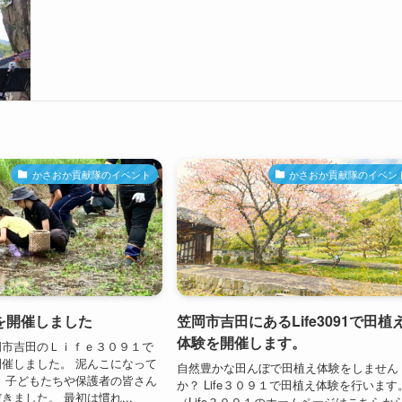
かさおか貢献隊のイベント
かさおか貢献隊のイベン
を開催しました
笠岡市吉田にあるLife3091で田植
体験を開催します。
岡市吉田のＬｉｆｅ３０９１で
催しました。 泥んこになって
自然豊かな田んぼで田植え体験をしません
 子どもたちや保護者の皆さん
か？ Life３０９１で田植え体験を行います
きました。 最初は慣れ...
（Life３０９１のホームページはこちらか