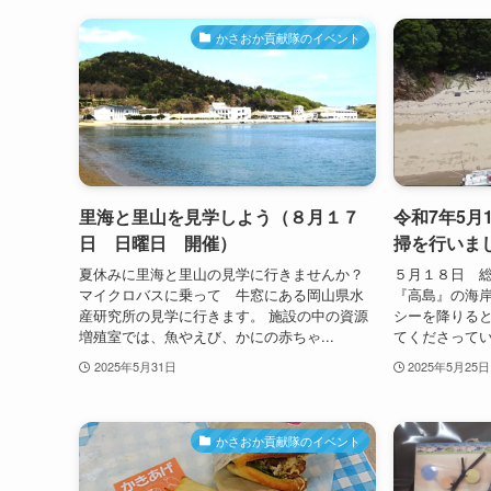
かさおか貢献隊のイベント
里海と里山を見学しよう（８月１７
令和7年5月
日 日曜日 開催）
掃を行いま
夏休みに里海と里山の見学に行きませんか？
５月１８日 
マイクロバスに乗って 牛窓にある岡山県水
『高島』の海岸
産研究所の見学に行きます。 施設の中の資源
シーを降りる
増殖室では、魚やえび、かにの赤ちゃ...
てくださっていま
2025年5月31日
2025年5月25日
かさおか貢献隊のイベント