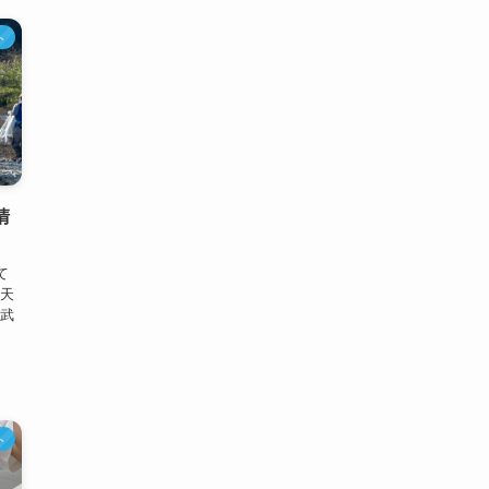
ら
ト
清
て
武天
神武
ト