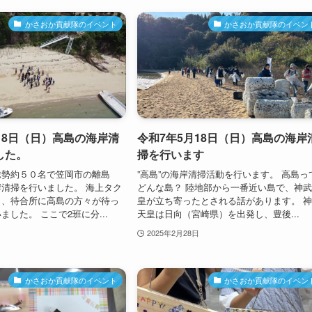
かさおか貢献隊のイベント
かさおか貢献隊のイベン
18日（日）高島の海岸清
令和7年5月18日（日）高島の海岸
した。
掃を行います
総勢約５０名で笠岡市の離島
”高島”の海岸清掃活動を行います。 高島っ
清掃を行いました。 海上タク
どんな島？ 陸地部から一番近い島で、神
と、待合所に高島の方々が待っ
皇が立ち寄ったとされる話があります。 
した。 ここで2班に分...
天皇は日向（宮崎県）を出発し、豊後...
2025年2月28日
かさおか貢献隊のイベント
かさおか貢献隊のイベン