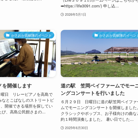
➡https://life3091.com/) 申し込...
2026年5月1日
かさおか貢献隊のイベント
かさおか貢献隊のイベン
ノを開催します
道の駅 笠岡ベイファームでモー
ングコンサートを行いました
日曜日 リレーピアノを高島で
みなとこばなしのストリートピ
６月２９日 日曜日に道の駅笠岡ベイファ
り、開催できる場所を探してい
ムでモーニングコンサートを開催しました
たび、高島公民館さまの...
クラシックやポップス、お子様向けの曲な
約１時間演奏しました。 暑い日でした...
2025年6月30日