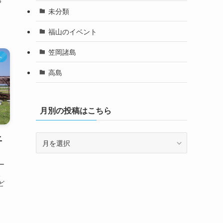
未分類
福山のイベント
笠岡諸島
ト
高島
月別の投稿はこちら
ニ
月
別
の
ー
投
。
稿
ど
は
こ
ち