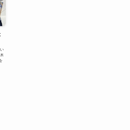
よ
かい
 木
を